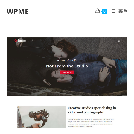
WPME
菜单
0