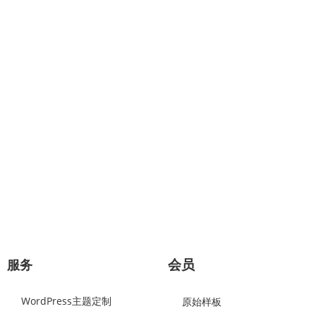
专业提供：企业网站建设、极速建站、网站
几分钟对话，将赢得一对一的专业服务
极速建站流程：选择原始样板，可视化修改替换网站图片和文字内
立即咨询
会员
服务
WordPress主题定制
原始样板