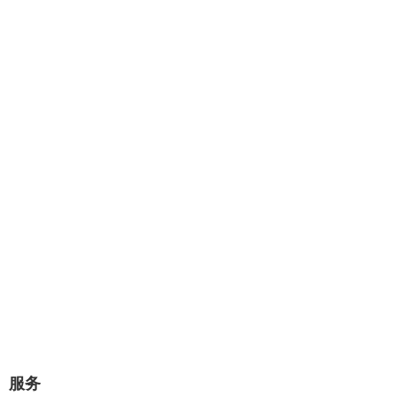
专业提供：企业网站建设、极速建
站、网站托管、Wordpress主题设计
开发。
几分钟对话，将赢得一对一的专业服
务！
极速建站流程：选择原始样板，可视化修改替换网站图片和文
字内容，即可上线。
立即咨询
服务