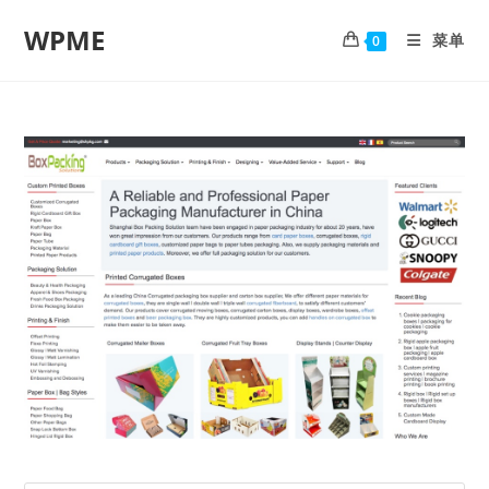
WPME
菜单
0