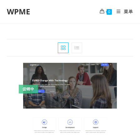
WPME
菜单
0
促销中