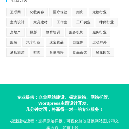
行业分类
互联网
化妆美容
医疗保健
婚庆
宠物行业
室内设计
家具建材
工作室
工厂实业
律师行业
房地产
摄影
教育培训
服务机构
服务行业
服装
汽车行业
珠宝饰品
自媒体
运动户外
酒店旅游
鞋类
音像书籍
食品茶饮
鲜花园艺
专业提供：企业网站建设、极速建站、网站托管、
Wordpress主题设计开发。
几分钟对话，将赢得一对一的专业服务！
极速建站流程：选择原始样板，可视化修改替换网站图片和文
字内容，即可上线。