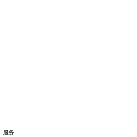
专业提供：企业网站建设、极速建
站、网站托管、Wordpress主题设计
开发。
几分钟对话，将赢得一对一的专业服
务！
极速建站流程：选择原始样板，可视化修改替换网站图片和文
字内容，即可上线。
立即咨询
服务