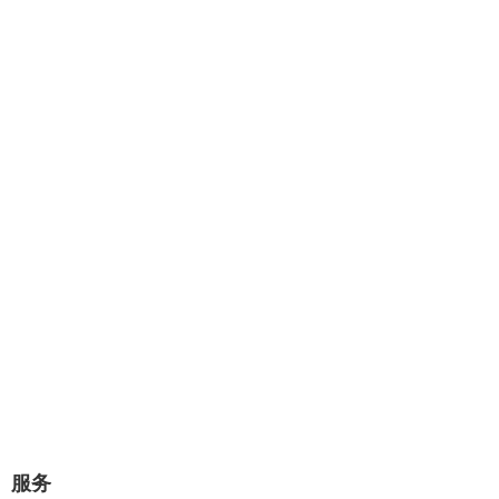
专业提供：企业网站建设、极速建
站、网站托管、Wordpress主题设计
开发。
几分钟对话，将赢得一对一的专业服
务！
极速建站流程：选择原始样板，可视化修改替换网站图片和文
字内容，即可上线。
立即咨询
服务