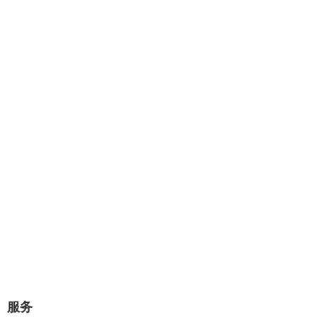
专业提供：企业网站建设、极速建
站、网站托管、Wordpress主题设计
开发。
几分钟对话，将赢得一对一的专业服
务！
极速建站流程：选择原始样板，可视化修改替换网站图片和文
字内容，即可上线。
立即咨询
服务