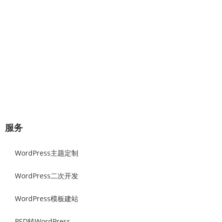
开发。
几分钟对话，将赢得一对一的专业服
务！
极速建站流程：选择原始样板，可视化修改替换网站图片和文
字内容，即可上线。
立即咨询
服务
WordPress主题定制
WordPress二次开发
WordPress模板建站
PSD转WordPress