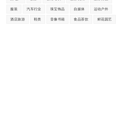
服装
汽车行业
珠宝饰品
自媒体
运动户外
酒店旅游
鞋类
音像书籍
食品茶饮
鲜花园艺
专业提供：企业网站建设、极速建
站、网站托管、Wordpress主题设计
开发。
几分钟对话，将赢得一对一的专业服
务！
极速建站流程：选择原始样板，可视化修改替换网站图片和文
字内容，即可上线。