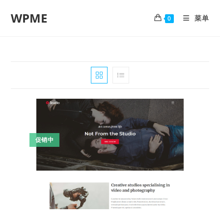
WPME
菜单
0
促销中