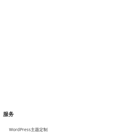
专业提供：企业网站建设、极速建
站、网站托管、Wordpress主题设计
开发。
几分钟对话，将赢得一对一的专业服
务！
极速建站流程：选择原始样板，可视化修改替换网站图片和文
字内容，即可上线。
立即咨询
服务
WordPress主题定制