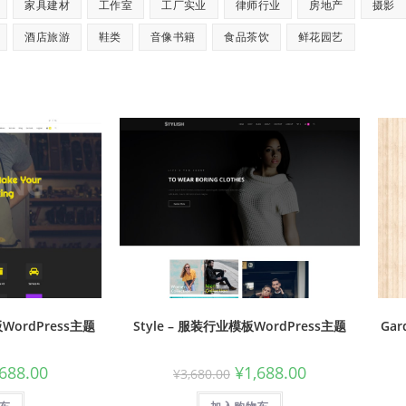
家具建材
工作室
工厂实业
律师行业
房地产
摄影
酒店旅游
鞋类
音像书籍
食品茶饮
鲜花园艺
板WordPress主题
Style – 服装行业模板WordPress主题
Ga
,688.00
¥
1,688.00
¥
3,680.00