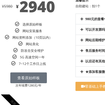
2940
温馨提示
¥
¥
5980
自助建站：拍1个 
980元的套
选择原始样板
可以开发票吗
网站安装服务
网站资料添加（10页以内）
网站后期维护
网站美化
防攻击安全维护
售后服务时间
5G 高速空间一年
以后还有其他
7~12个工作日上线
★添加客服微
查看原始样板
次年续费1280元/年
零基础上手
推荐