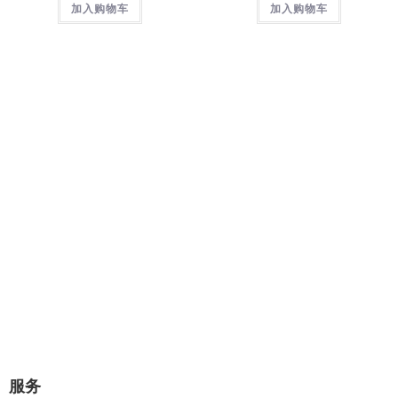
加入购物车
加入购物车
专业提供：企业网站建设、极速建
站、网站托管、Wordpress主题设计
开发。
几分钟对话，将赢得一对一的专业服
务！
极速建站流程：选择原始样板，可视化修改替换网站图片和文
字内容，即可上线。
立即咨询
服务