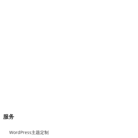
专业提供：企业网站建设、极速建
站、网站托管、Wordpress主题设计
开发。
几分钟对话，将赢得一对一的专业服
务！
极速建站流程：选择原始样板，可视化修改替换网站图片和文
字内容，即可上线。
立即咨询
服务
WordPress主题定制