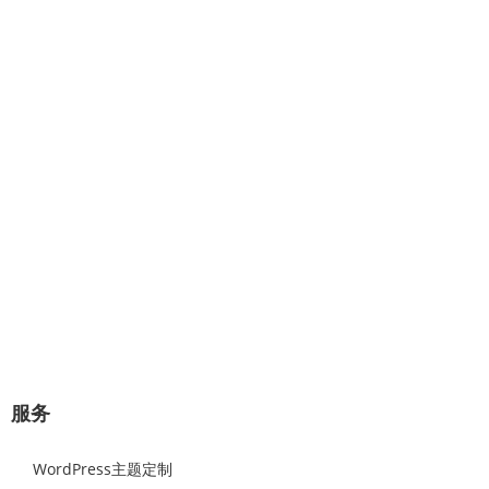
专业提供：企业网站建设、极速建
站、网站托管、Wordpress主题设计
开发。
几分钟对话，将赢得一对一的专业服
务！
极速建站流程：选择原始样板，可视化修改替换网站图片和文
字内容，即可上线。
立即咨询
服务
WordPress主题定制