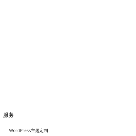
专业提供：企业网站建设、极速建
站、网站托管、Wordpress主题设计
开发。
几分钟对话，将赢得一对一的专业服
务！
极速建站流程：选择原始样板，可视化修改替换网站图片和文
字内容，即可上线。
立即咨询
服务
WordPress主题定制