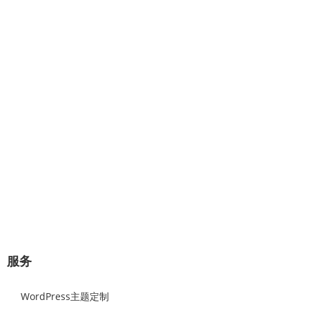
专业提供：企业网站建设、极速建
站、网站托管、Wordpress主题设计
开发。
几分钟对话，将赢得一对一的专业服
务！
极速建站流程：选择原始样板，可视化修改替换网站图片和文
字内容，即可上线。
立即咨询
服务
WordPress主题定制