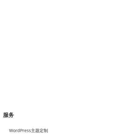
专业提供：企业网站建设、极速建
站、网站托管、Wordpress主题设计
开发。
几分钟对话，将赢得一对一的专业服
务！
极速建站流程：选择原始样板，可视化修改替换网站图片和文
字内容，即可上线。
立即咨询
服务
WordPress主题定制