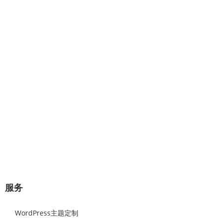
专业提供：企业网站建设、极速建
站、网站托管、Wordpress主题设计
开发。
几分钟对话，将赢得一对一的专业服
务！
极速建站流程：选择原始样板，可视化修改替换网站图片和文
字内容，即可上线。
立即咨询
服务
WordPress主题定制