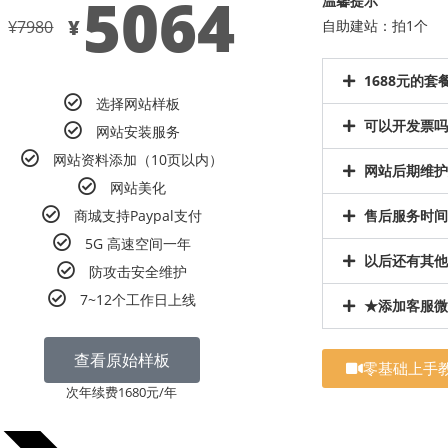
5064
温馨提示
¥
¥
7980
自助建站：拍1个 
1688元的
选择网站样板
可以开发票吗
网站安装服务
网站资料添加（10页以内）
网站后期维护
网站美化
商城支持Paypal支付
售后服务时间
5G 高速空间一年
以后还有其他
防攻击安全维护
7~12个工作日上线
★添加客服微
查看原始样板
零基础上手
次年续费1680元/年